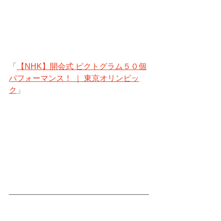
「
【NHK】開会式 ピクトグラム５０個
パフォーマンス！ ｜ 東京オリンピッ
ク
」