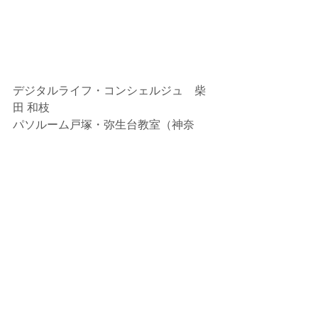
デジタルライフ・コンシェルジュ　柴
田 和枝
パソルーム戸塚・弥生台教室（神奈
川）
教室HP：
https://www.pasoroom.jp
ブログ：パソコンとiPadとスマホのあ
る生活
https://blog.goo.ne.jp/k_shibata3
コメント