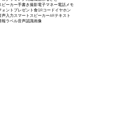
スピーカー
手書き
撮影
電子マネー
電話
メモ
フォント
プレゼント
食
QRコード
イヤホン
音声入力
スマートスピーカー
AR
テキスト
情報
ラベル
音声認識
画像