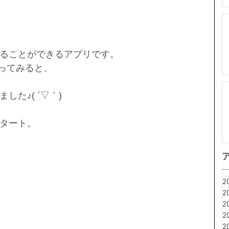
ることができるアプリです。
を使ってみると、
た♪( ´▽｀)
タート。
2
2
2
2
2