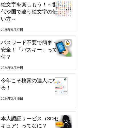
絵文字を楽しもう！～世
代や国で違う絵文字の使
い方～
2025年5月27日
パスワード不要で簡単・
安全！「パスキー」って
何？
2024年3月29日
今年こそ検索の達人にな
る！
2024年2月10日
本人認証サービス（3Dセ
キュア）ってなに？