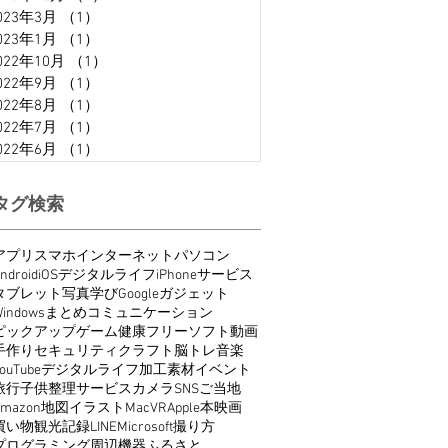
023年3月
（1）
1件の記事
023年1月
（1）
1件の記事
022年10月
（1）
1件の記事
022年9月
（1）
1件の記事
022年8月
（1）
1件の記事
022年7月
（1）
1件の記事
022年6月
（1）
1件の記事
タグ検索
アプリ
スマホ
インターネット
パソコン
ndroid
iOS
デジタルライフ
iPhone
サービス
タブレット
写真
学び
Google
ガジェット
indows
まとめ
コミュニケーション
ピックアップ
ゲーム
健康
フリーソフト
動画
手作り
セキュリティ
クラフト
脳トレ
音楽
ouTube
デジタルライフ
加工
素材
イベント
旅行
子供
整理
サービス
カメラ
SNS
ご当地
Amazon
地図
イラスト
Mac
VR
Apple
本
映画
買い物
観光
記録
LINE
Microsoft
撮り方
プログラミング
周辺機器
ふるさと