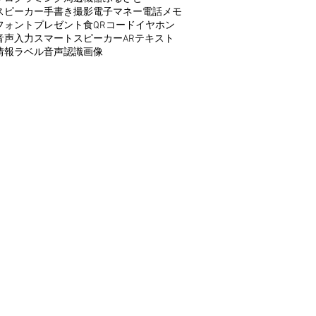
スピーカー
手書き
撮影
電子マネー
電話
メモ
フォント
プレゼント
食
QRコード
イヤホン
音声入力
スマートスピーカー
AR
テキスト
情報
ラベル
音声認識
画像