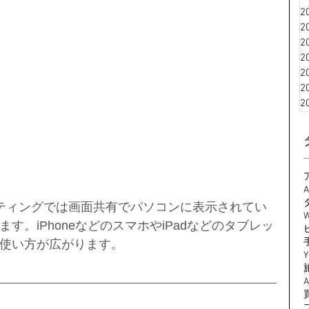
2
2
2
2
2
2
2
A
ーティングでは画面共有でパソコンに表示されてい
W
す。iPhoneなどのスマホやiPadなどのタブレッ
使い方が広がります。
Y