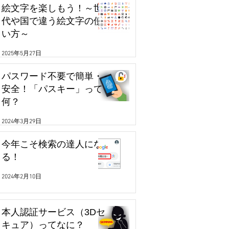
絵文字を楽しもう！～世
代や国で違う絵文字の使
い方～
2025年5月27日
パスワード不要で簡単・
安全！「パスキー」って
何？
2024年3月29日
今年こそ検索の達人にな
る！
2024年2月10日
本人認証サービス（3Dセ
キュア）ってなに？