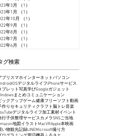
023年3月
（1）
1件の記事
023年1月
（1）
1件の記事
022年10月
（1）
1件の記事
022年9月
（1）
1件の記事
022年8月
（1）
1件の記事
022年7月
（1）
1件の記事
022年6月
（1）
1件の記事
タグ検索
アプリ
スマホ
インターネット
パソコン
ndroid
iOS
デジタルライフ
iPhone
サービス
タブレット
写真
学び
Google
ガジェット
indows
まとめ
コミュニケーション
ピックアップ
ゲーム
健康
フリーソフト
動画
手作り
セキュリティ
クラフト
脳トレ
音楽
ouTube
デジタルライフ
加工
素材
イベント
旅行
子供
整理
サービス
カメラ
SNS
ご当地
Amazon
地図
イラスト
Mac
VR
Apple
本
映画
買い物
観光
記録
LINE
Microsoft
撮り方
プログラミング
周辺機器
ふるさと