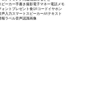
スピーカー
手書き
撮影
電子マネー
電話
メモ
フォント
プレゼント
食
QRコード
イヤホン
音声入力
スマートスピーカー
AR
テキスト
情報
ラベル
音声認識
画像