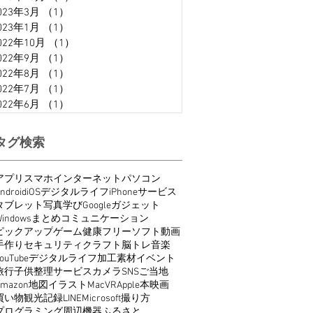
023年3月
（1）
1件の記事
023年1月
（1）
1件の記事
022年10月
（1）
1件の記事
022年9月
（1）
1件の記事
022年8月
（1）
1件の記事
022年7月
（1）
1件の記事
022年6月
（1）
1件の記事
タグ検索
アプリ
スマホ
インターネット
パソコン
ndroid
iOS
デジタルライフ
iPhone
サービス
タブレット
写真
学び
Google
ガジェット
indows
まとめ
コミュニケーション
ピックアップ
ゲーム
健康
フリーソフト
動画
手作り
セキュリティ
クラフト
脳トレ
音楽
ouTube
デジタルライフ
加工
素材
イベント
旅行
子供
整理
サービス
カメラ
SNS
ご当地
Amazon
地図
イラスト
Mac
VR
Apple
本
映画
買い物
観光
記録
LINE
Microsoft
撮り方
プログラミング
周辺機器
ふるさと