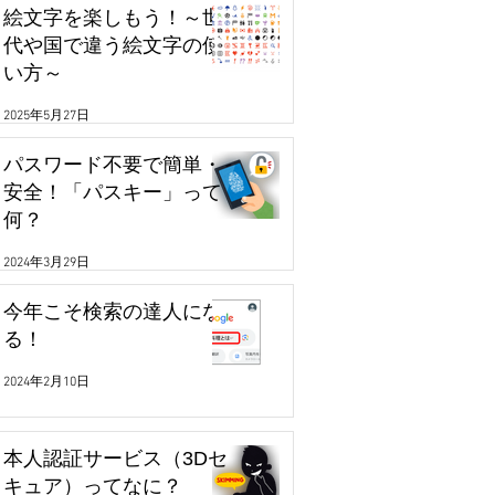
絵文字を楽しもう！～世
代や国で違う絵文字の使
い方～
2025年5月27日
パスワード不要で簡単・
安全！「パスキー」って
何？
2024年3月29日
今年こそ検索の達人にな
る！
2024年2月10日
本人認証サービス（3Dセ
キュア）ってなに？