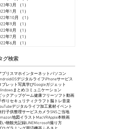
023年3月
（1）
1件の記事
023年1月
（1）
1件の記事
022年10月
（1）
1件の記事
022年9月
（1）
1件の記事
022年8月
（1）
1件の記事
022年7月
（1）
1件の記事
022年6月
（1）
1件の記事
タグ検索
アプリ
スマホ
インターネット
パソコン
ndroid
iOS
デジタルライフ
iPhone
サービス
タブレット
写真
学び
Google
ガジェット
indows
まとめ
コミュニケーション
ピックアップ
ゲーム
健康
フリーソフト
動画
手作り
セキュリティ
クラフト
脳トレ
音楽
ouTube
デジタルライフ
加工
素材
イベント
旅行
子供
整理
サービス
カメラ
SNS
ご当地
Amazon
地図
イラスト
Mac
VR
Apple
本
映画
買い物
観光
記録
LINE
Microsoft
撮り方
プログラミング
周辺機器
ふるさと