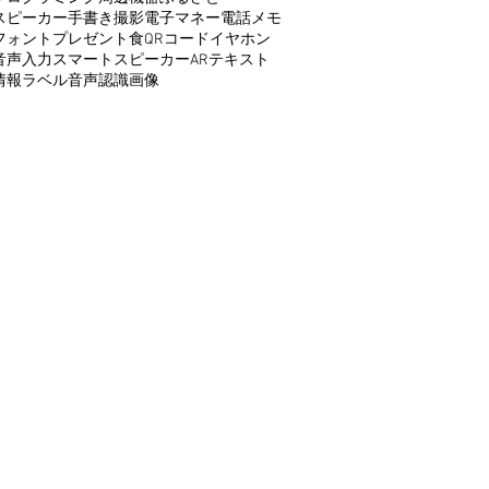
スピーカー
手書き
撮影
電子マネー
電話
メモ
フォント
プレゼント
食
QRコード
イヤホン
音声入力
スマートスピーカー
AR
テキスト
情報
ラベル
音声認識
画像