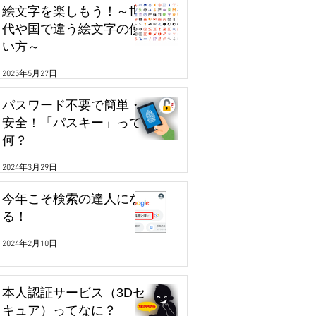
絵文字を楽しもう！～世
代や国で違う絵文字の使
い方～
2025年5月27日
パスワード不要で簡単・
安全！「パスキー」って
何？
2024年3月29日
今年こそ検索の達人にな
る！
2024年2月10日
本人認証サービス（3Dセ
キュア）ってなに？